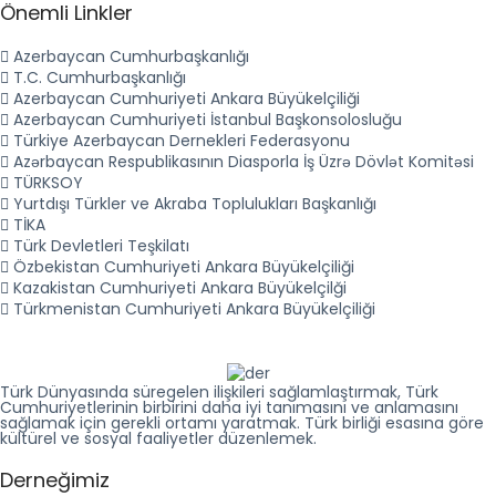
Önemli Linkler
Azerbaycan Cumhurbaşkanlığı
T.C. Cumhurbaşkanlığı
Azerbaycan Cumhuriyeti Ankara Büyükelçiliği
Azerbaycan Cumhuriyeti İstanbul Başkonsolosluğu
Türkiye Azerbaycan Dernekleri Federasyonu
Azǝrbaycan Respublikasının Diasporla İş Üzrǝ Dövlǝt Komitǝsi
TÜRKSOY
Yurtdışı Türkler ve Akraba Toplulukları Başkanlığı
TİKA
Türk Devletleri Teşkilatı
Özbekistan Cumhuriyeti Ankara Büyükelçiliği
Kazakistan Cumhuriyeti Ankara Büyükelçilği
Türkmenistan Cumhuriyeti Ankara Büyükelçiliği
Türk Dünyasında süregelen ilişkileri sağlamlaştırmak, Türk
Cumhuriyetlerinin birbirini daha iyi tanımasını ve anlamasını
sağlamak için gerekli ortamı yaratmak. Türk birliği esasına göre
kültürel ve sosyal faaliyetler düzenlemek.
Derneğimiz